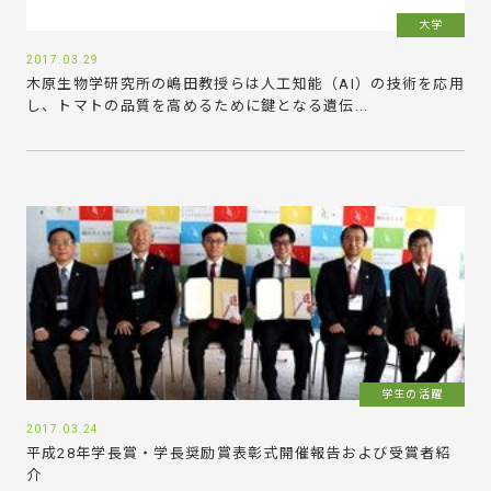
大学
2017.03.29
木原生物学研究所の嶋田教授らは人工知能（AI）の技術を応用
し、トマトの品質を高めるために鍵となる遺伝...
学生の活躍
2017.03.24
平成28年学長賞・学長奨励賞表彰式開催報告および受賞者紹
介