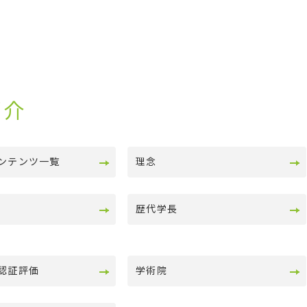
紹介
ンテンツ一覧
理念
歴代学長
認証評価
学術院