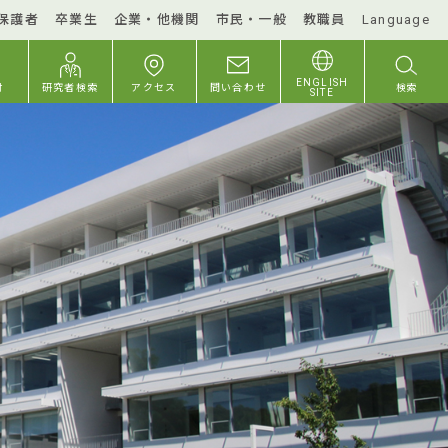
保護者
卒業生
企業・他機関
市民・一般
教職員
Language
ENGLISH
付
研究者検索
アクセス
問い合わせ
検索
SITE