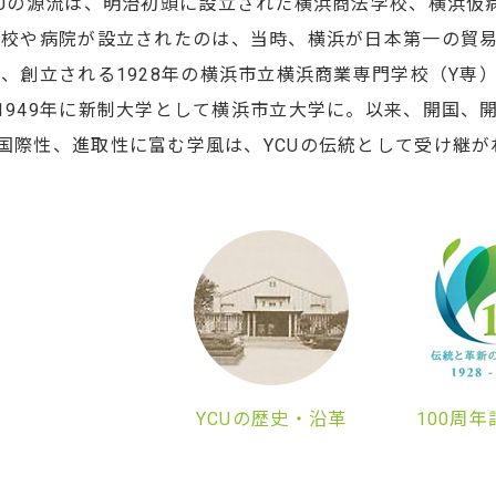
CUの源流は、明治初頭に設立された横浜商法学校、横浜仮
学校や病院が設立されたのは、当時、横浜が日本第一の貿
、創立される1928年の横浜市立横浜商業専門学校（Y専）
1949年に新制大学として横浜市立大学に。以来、開国、
国際性、進取性に富む学風は、YCUの伝統として受け継が
YCUの歴史・沿革
100周