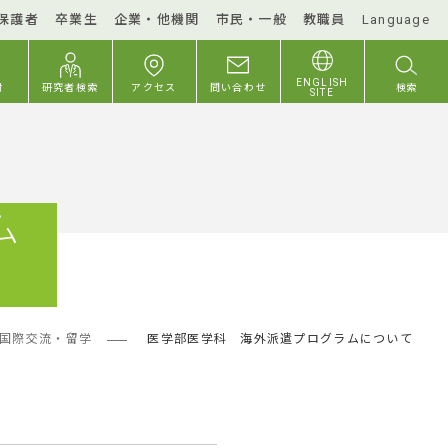
保護者
卒業生
企業・他機関
市民・一般
教職員
Language
ENGLISH
付
研究者検索
アクセス
問い合わせ
検索
SITE
ム
国際交流・留学
医学部医学科 海外派遣プログラムについて