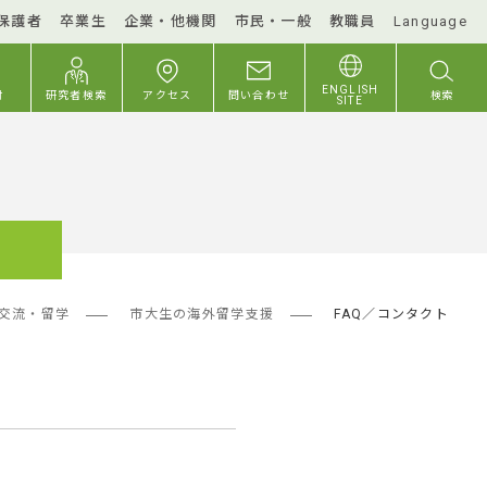
保護者
卒業生
企業・他機関
市民・一般
教職員
Language
ENGLISH
付
研究者検索
アクセス
問い合わせ
検索
SITE
交流・留学
市大生の海外留学支援
FAQ／コンタクト