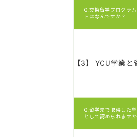
Q.交換留学プログラ
トはなんですか？
【3】 YCU学業と
Q.留学先で取得した
として認められますか