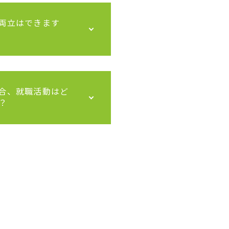
の両立はできます
場合、就職活動はど
？