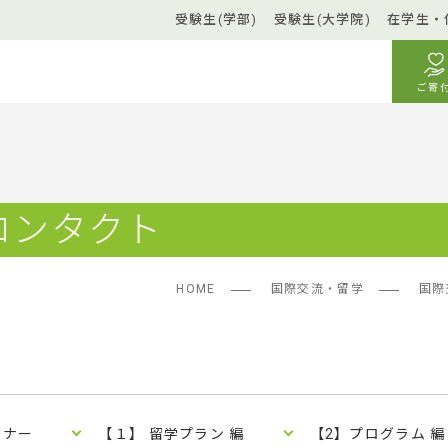
受験生(学部)
受験生(大学院)
在学生・
ご寄
／コンタクト
HOME
国際交流・留学
国際
ーナー
【１】 留学プラン 編
【2】プログラム 編