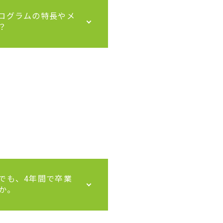
プログラムの特長やメ
？
合でも、4年間で卒業
か。