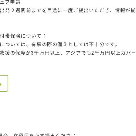
ウェブ申請
出発２週間前までを目途に一度ご提出いただき、情報が揃い
付帯保険について：
については、有事の際の備えとしては不十分です。
救援の保障が3千万円以上、アジアでも2千万円以上カバ
場合、在留届を必ず提出ください。