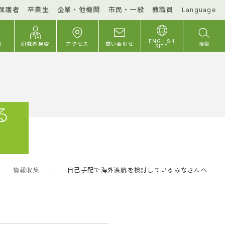
保護者
卒業生
企業・他機関
市民・一般
教職員
Language
ENGLISH
付
研究者検索
アクセス
問い合わせ
検索
SITE
る
情報収集
自己手配で海外渡航を検討しているみなさんへ