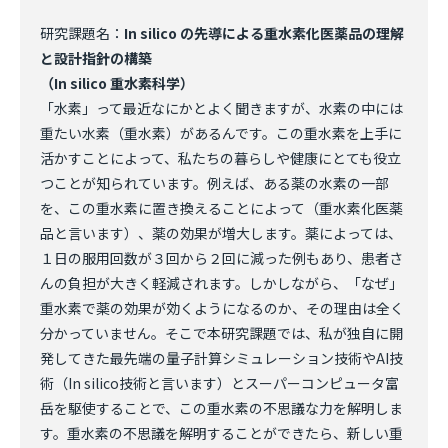
研究課題名：
In silico の先導による重水素化医薬品の理解
と設計指針の構築
（In silico 重水素科学）
「水素」って最近なにかとよく聞きますが、水素の中には
重たい水素（重水素）があるんです。この重水素を上手に
活かすことによって、私たちの暮らしや健康にとても役立
つことが知られています。例えば、ある薬の水素の一部
を、この重水素に置き換えることによって（重水素化医薬
品と言います）、薬の効果が増大します。薬によっては、
１日の服用回数が３回から２回に減った例もあり、患者さ
んの負担が大きく軽減されます。しかしながら、「なぜ」
重水素で薬の効果が効くようになるのか、その理由は全く
分かっていません。そこで本研究課題では、私が独自に開
発してきた最先端の量子計算シミュレーション技術やAI技
術（In silico技術と言います）とスーパーコンピュータ富
岳を駆使することで、この重水素の不思議な力を解明しま
す。重水素の不思議を解明することができたら、新しい重