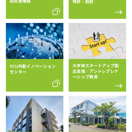
研究者情報
特許・知財
大学発スタートアップ創
YCU共創イノベーション
出支援／アントレプレナ
センター
ーシップ教育