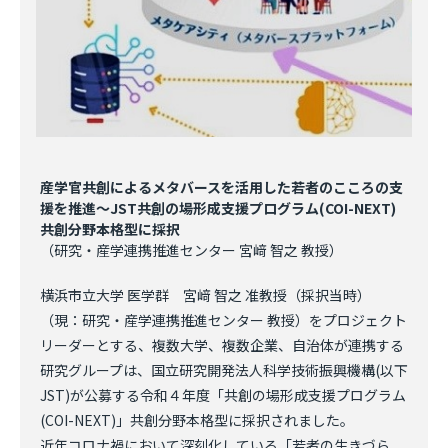
産学官共創によるメタバースを活用した若者のこころの支
援を推進～JST共創の場形成支援プログラム(COI-NEXT)
共創分野本格型に採択
（研究・産学連携推進センター 宮﨑 智之 教授）
横浜市立大学 医学群 宮﨑 智之 准教授（採択当時）
（現：研究・産学連携推進センター 教授）をプロジェクト
リーダーとする、複数大学、複数企業、自治体が連携する
研究グループは、国立研究開発法人科学技術振興機構(以下
JST)が公募する令和４年度「共創の場形成支援プログラム
(COI-NEXT)」共創分野本格型に採択されました。
近年コロナ禍において深刻化している「若者の生きづら