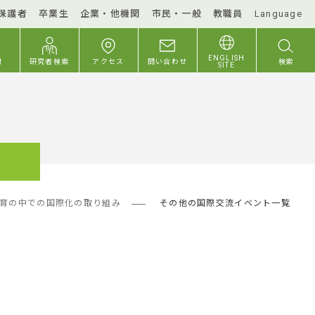
保護者
卒業生
企業・他機関
市民・一般
教職員
Language
ENGLISH
付
研究者検索
アクセス
問い合わせ
検索
SITE
育の中での国際化の取り組み
その他の国際交流イベント一覧