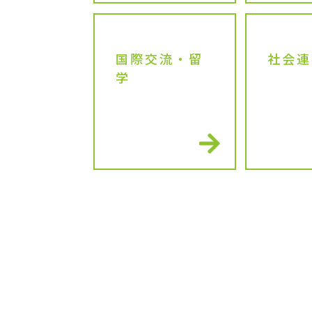
国際交流・留
社会連
学