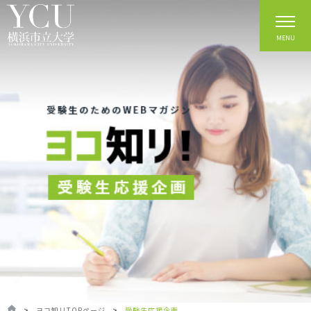
MENU
>
ヨコ知リTOPページ
>
受験生応援企画