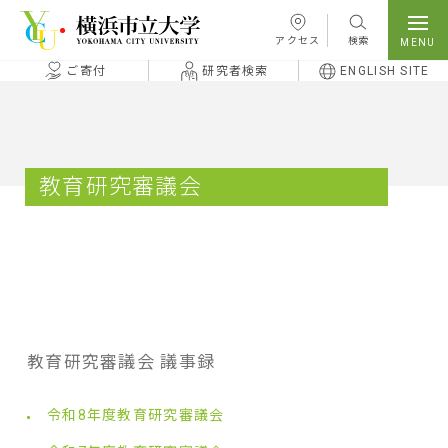
本文へ移動
アクセス
検索
ご寄付
研究者検索
ENGLISH SITE
教育研究審議会
教育研究審議会 議事録
令和8年度教育研究審議会