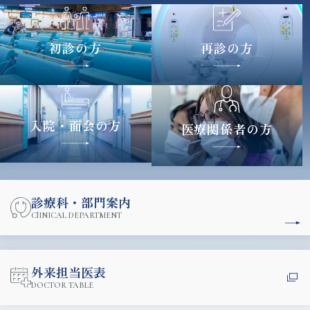
初診の方
再診の方
入院・
面会の方
医療関係者の方
診療科・部門案内
ClINICAL DEPARTMENT
外来担当医表
DOCTOR TABLE