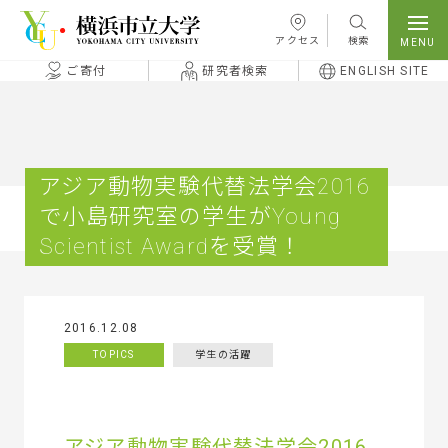
本文へ移動
アクセス
検索
ご寄付
研究者検索
ENGLISH SITE
アジア動物実験代替法学会2016
で小島研究室の学生がYoung
Scientist Awardを受賞！
2016.12.08
TOPICS
学生の活躍
アジア動物実験代替法学会2016