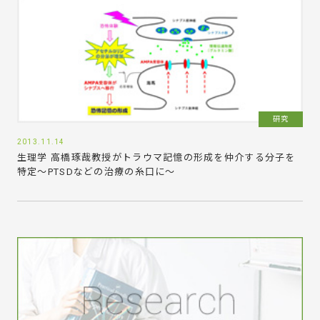
研究
2013.11.14
生理学 高橋琢哉教授がトラウマ記憶の形成を仲介する分子を
特定～PTSDなどの治療の糸口に～