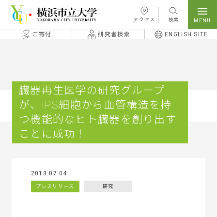
本文へ移動
アクセス
検索
ご寄付
研究者検索
ENGLISH SITE
臓器再生医学の研究グループ
が、iPS細胞から血管構造を持
つ機能的なヒト臓器を創り出す
ことに成功！
2013.07.04
プレスリリース
研究