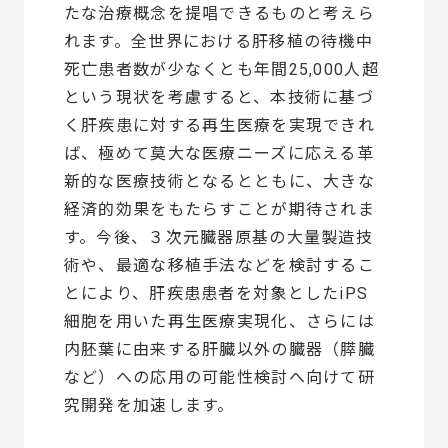
たな治療概念を提唱できるものと考えら
れます。全世界における肝移植の待機中
死亡患者数が少なくとも年間25,000人超
という現状を考慮すると、本技術に基づ
く肝疾患に対する再生医療を実現できれ
ば、極めて莫大な医療ニーズに応える革
新的な医療技術となるとともに、大きな
経済的効果をもたらすことが期待されま
す。今後、３次元臓器原基の大量製造技
術や、最適な移植手法などを検討するこ
とにより、肝疾患患者を対象としたiPS
細胞を用いた再生医療実現化、さらには
内胚葉に由来する肝臓以外の臓器（膵臓
など）への応用の可能性検討へ向けて研
究開発を加速します。