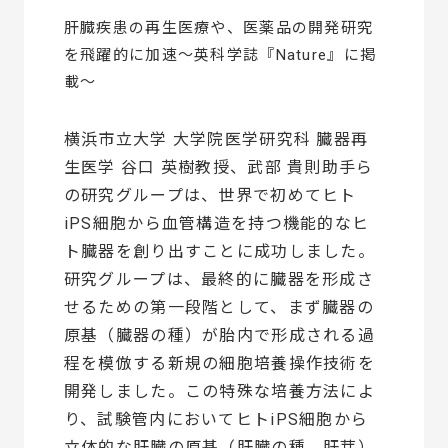
肝臓疾患の再生医療や、医薬品の開発研究
を飛躍的に加速～英科学誌『Nature』に掲
載～
横浜市立大学 大学院医学研究科 臓器再
生医学 谷口 英樹教授、武部 貴則助手ら
の研究グループは、世界で初めてヒト
iPS細胞から血管構造を持つ機能的なヒ
ト臓器を創り出すことに成功しました。
研究グループは、最終的に臓器を形成さ
せるための第一段階として、まず臓器の
原基（臓器の種）が胎内で形成される過
程を模倣する新規の細胞培養操作技術を
開発しました。この特殊な培養方法によ
り、試験管内においてヒトiPS細胞から
立体的な肝臓の原基（肝臓の種、肝芽）