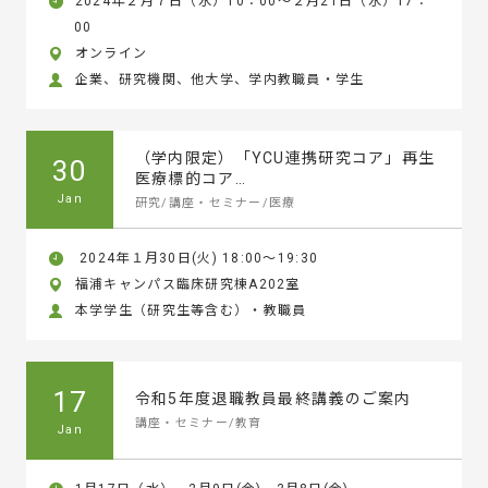
2024年２月７日（水）10：00～２月21日（水）17：
00
オンライン
企業、研究機関、他大学、学内教職員・学生
（学内限定）「YCU連携研究コア」再生
30
医療標的コア…
Jan
研究/講座・セミナー/医療
2024年１月30日(火) 18:00～19:30
福浦キャンパス臨床研究棟A202室
本学学生（研究生等含む）・教職員
17
令和5年度退職教員最終講義のご案内
講座・セミナー/教育
Jan