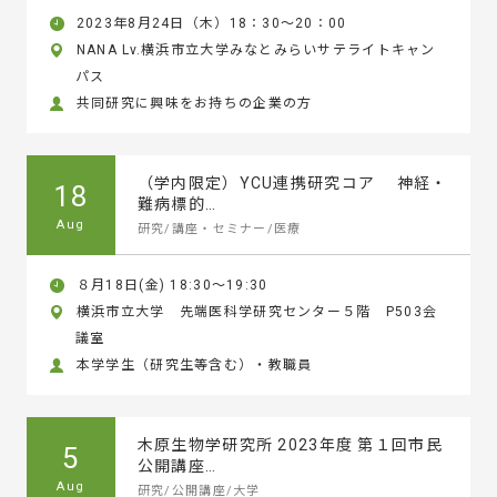
2023年8月24日（木）18：30～20：00
NANA Lv.横浜市立大学みなとみらいサテライトキャン
パス
共同研究に興味をお持ちの企業の方
（学内限定）YCU連携研究コア 神経・
18
難病標的…
Aug
研究/講座・セミナー/医療
８月18日(金) 18:30～19:30
横浜市立大学 先端医科学研究センター５階 P503会
議室
本学学生（研究生等含む）・教職員
木原生物学研究所 2023年度 第１回市民
5
公開講座…
Aug
研究/公開講座/大学