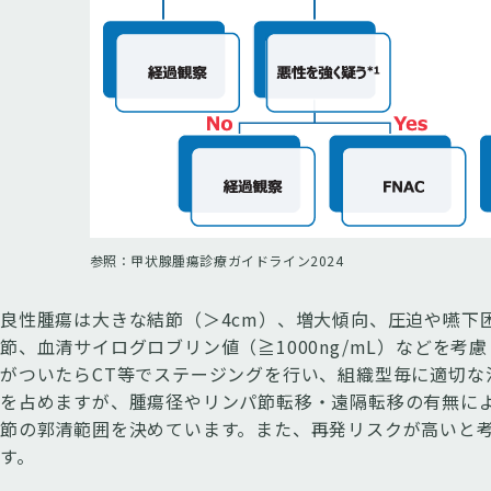
参照：甲状腺腫瘍診療ガイドライン2024
良性腫瘍は大きな結節（＞4cm）、増大傾向、圧迫や嚥下
節、血清サイログロブリン値（≧1000ng/mL）などを
がついたらCT等でステージングを行い、組織型毎に適切な
を占めますが、腫瘍径やリンパ節転移・遠隔転移の有無に
節の郭清範囲を決めています。また、再発リスクが高いと
す。