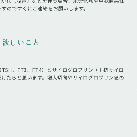
声がれ（嗄声）などを伴う場合、未分化癌や甲状腺悪性
ますのですぐにご連絡をお願いします。
て欲しいこと
SH、FT3、FT4）とサイログロブリン（＋抗サイロ
だけたらと思います。増大傾向やサイログロブリン値の
。