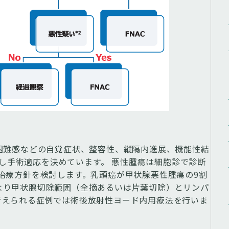
困難感などの自覚症状、整容性、縦隔内進展、機能性結
考慮し手術適応を決めています。 悪性腫瘍は細胞診で診断
治療方針を検討します。乳頭癌が甲状腺悪性腫瘍の9割
より甲状腺切除範囲（全摘あるいは片葉切除）とリンパ
考えられる症例では術後放射性ヨード内用療法を行いま