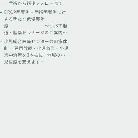
—手術から術後フォローまで
ERCP困難例・手術困難例に対
する新たな低侵襲治
療 ～EUS下胆
道・胆嚢ドレナージのご案内～
小児総合医療センターの診療体
制 －専門診療・小児救急・小児
集中治療を3本柱に，地域の小
児医療を支えます－