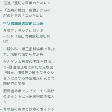
迅速で適切な医療のために～
「沈黙の臓器：肝臓」からの
SOSを見逃さないために
甲状腺腫瘍の診断と治療
食道アカラシアに対する
POEM（経口内視鏡筋層切開
術）
口腔外科・矯正歯科協働で目指
す、精密な顎変形症治療
がんゲノム医療の実践を目指し
て–難治胆道癌に新たな治療選
択肢を– 胆道癌の稀少フラクシ
ョンに対する特定臨床研究と付
随研究の実施
肥満症診療アップデート～診断
のポイントと治療選択肢の拡大
～
腎移植の実際と診療のポイント