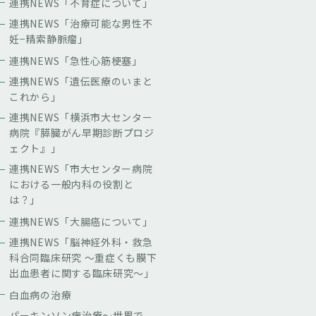
連携NEWS「不育症について」
連携NEWS「治療可能な男性不
妊−精索静脈瘤」
連携NEWS「急性心筋梗塞」
連携NEWS「遺伝医療のいまと
これから」
連携NEWS「横浜市大センター
病院『膵臓がん早期診断プロジ
ェクト』」
連携NEWS「市大センター病院
における一般内科の役割と
は？」
連携NEWS「大腸癌について」
連携NEWS「脳神経外科・救急
科合同臨床研究 〜重症くも膜下
出血患者に関する臨床研究〜」
白血病の治療
パーキンソン病治療〜世界で