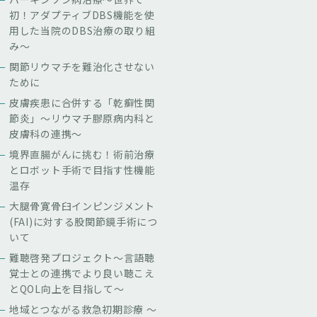
初！アダプティブDBS機能を使
用した当院のDBS治療の取り組
み〜
関節リウマチを難治化させない
ために
皮膚疾患に合併する「乾癬性関
節炎」～リウマチ膠原病内科と
皮膚科の連携～
境界直腸がんに挑む！術前治療
とロボット手術で目指す性機能
温存
大腿骨寛骨臼インピンジメント
(FAI)に対する股関節鏡手術につ
いて
難聴啓発プロジェクト～言語聴
覚士との連携でより良い聴こえ
とQOL向上を目指して～
地域とつながる救急初期診療 ～