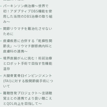
パーキンソン病治療〜世界で
初！アダプティブDBS機能を使
用した当院のDBS治療の取り組
み〜
関節リウマチを難治化させない
ために
皮膚疾患に合併する「乾癬性関
節炎」～リウマチ膠原病内科と
皮膚科の連携～
境界直腸がんに挑む！術前治療
とロボット手術で目指す性機能
温存
大腿骨寛骨臼インピンジメント
(FAI)に対する股関節鏡手術につ
いて
難聴啓発プロジェクト～言語聴
覚士との連携でより良い聴こえ
とQOL向上を目指して～