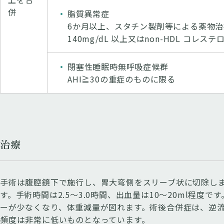
併
脂質異常症
6か月以上、スタチン製剤等による薬物治
140mg/dL 以上又はnon-HDL コレス
閉塞性睡眠時無呼吸症候群
AHI≧30の重症のものに限る
治療
手術は腹腔鏡下で施行し、胃大弯側をスリーブ状に切除しま
す。手術時間は2.5～3.0時間、出血量は10～20ml程
ーが少なくなり、体重減量が図れます。術後合併症は、逆
頻度は非常に低いものとなっています。