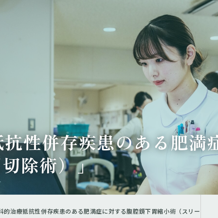
抵抗性併存疾患のある肥満
胃切除術）」
内科的治療抵抗性併存疾患のある肥満症に対する腹腔鏡下胃縮小術（スリー