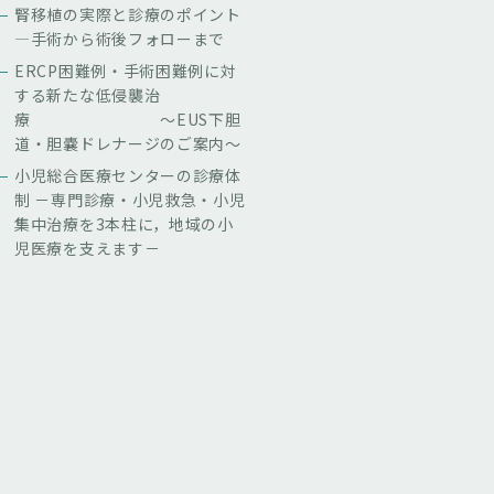
腎移植の実際と診療のポイント
—手術から術後フォローまで
ERCP困難例・手術困難例に対
する新たな低侵襲治
療 ～EUS下胆
道・胆嚢ドレナージのご案内～
小児総合医療センターの診療体
制 －専門診療・小児救急・小児
集中治療を3本柱に，地域の小
児医療を支えます－