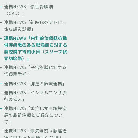
連携NEWS「慢性腎臓病
（CKD）」
連携NEWS「新時代のアトピー
性皮膚炎診療」
連携NEWS「内科的治療抵抗性
併存疾患のある肥満症に対する
腹腔鏡下胃縮小術（スリーブ状
胃切除術）」
連携NEWS「子宮筋腫に対する
低侵襲手術」
連携NEWS「肺癌の医療連携」
連携NEWS「インフルエンザ流
行の備え」
連携NEWS「重症化する網膜疾
患の最新治療とご紹介につい
て」
連携NEWS「最先端前立腺癌治
療とロボット支援手術の導入」