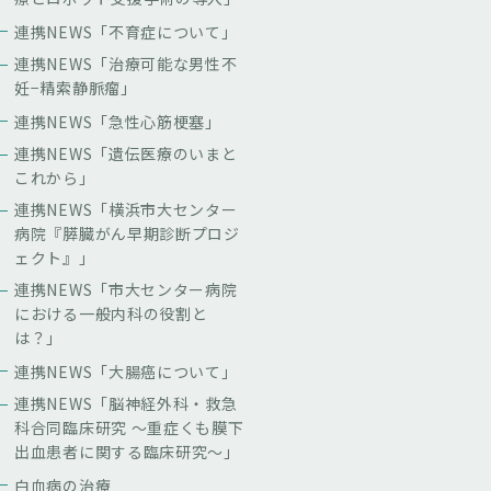
連携NEWS「不育症について」
連携NEWS「治療可能な男性不
妊−精索静脈瘤」
連携NEWS「急性心筋梗塞」
連携NEWS「遺伝医療のいまと
これから」
連携NEWS「横浜市大センター
病院『膵臓がん早期診断プロジ
ェクト』」
連携NEWS「市大センター病院
における一般内科の役割と
は？」
連携NEWS「大腸癌について」
連携NEWS「脳神経外科・救急
科合同臨床研究 〜重症くも膜下
出血患者に関する臨床研究〜」
白血病の治療