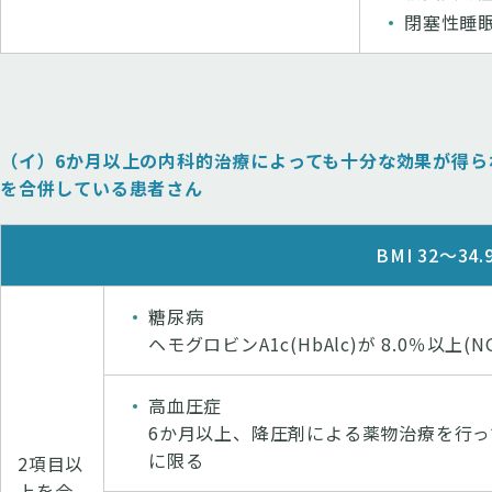
閉塞性睡
（イ）6か月以上の内科的治療によっても十分な効果が得られな
を合併している患者さん
BMI 32～34
糖尿病
ヘモグロビンA1c(HbAlc)が 8.0％以上(N
高血圧症
6か月以上、降圧剤による薬物治療を行っても
に限る
2項目以
上を合