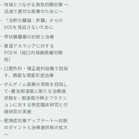
地域とつながる救急初期診療 ～
迅速で適切な医療のために～
「沈黙の臓器：肝臓」からの
SOSを見逃さないために
甲状腺腫瘍の診断と治療
食道アカラシアに対する
POEM（経口内視鏡筋層切開
術）
口腔外科・矯正歯科協働で目指
す、精密な顎変形症治療
がんゲノム医療の実践を目指し
て–難治胆道癌に新たな治療選
択肢を– 胆道癌の稀少フラクシ
ョンに対する特定臨床研究と付
随研究の実施
肥満症診療アップデート～診断
のポイントと治療選択肢の拡大
～