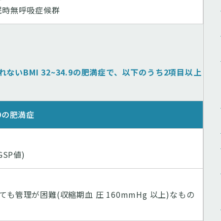
眠時無呼吸症候群
いBMI 32~34.9の肥満症で、以下のうち2項目以上
.9の肥満症
GSP値)
管理が困難(収縮期血 圧 160mmHg 以上)なもの