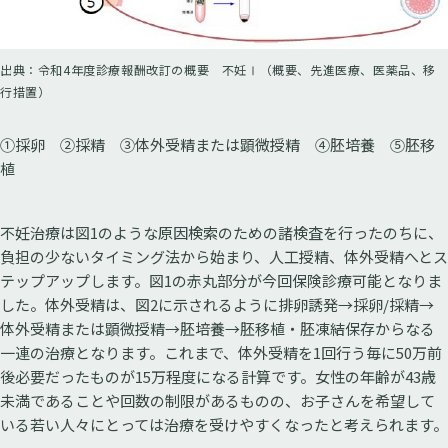
出典：令和4年度診療報酬改訂の概要 不妊Ⅰ（概要、先進医療、医薬品、移
行措置）
①採卵 ②採精 ③体外受精または顕微授精 ④胚培養 ⑤胚移
植
不妊治療は図1のような原因検索のための諸検査を行ったのちに、
負担の少ないタイミング法から始まり、人工授精、体外受精へとス
テップアップします。図1の赤丸部分が今回保険診療可能となりま
した。体外受精は、図2に示されるように排卵誘発→採卵/採精→
体外受精または顕微授精→胚培養→胚移植・胚凍結保存からなる
一連の治療となります。これまで、体外受精を1回行う毎に50万前
後必要だったものが15万程度になる計算です。女性の年齢が43歳
未満であることや回数の制限があるものの、お子さんを希望して
いる若い人々にとっては治療を受けやすくなったと考えられます。