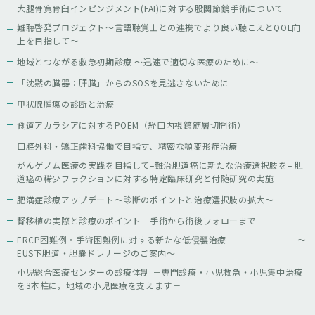
大腿骨寛骨臼インピンジメント(FAI)に対する股関節鏡手術について
難聴啓発プロジェクト～言語聴覚士との連携でより良い聴こえとQOL向
上を目指して～
地域とつながる救急初期診療 ～迅速で適切な医療のために～
「沈黙の臓器：肝臓」からのSOSを見逃さないために
甲状腺腫瘍の診断と治療
食道アカラシアに対するPOEM（経口内視鏡筋層切開術）
口腔外科・矯正歯科協働で目指す、精密な顎変形症治療
がんゲノム医療の実践を目指して–難治胆道癌に新たな治療選択肢を– 胆
道癌の稀少フラクションに対する特定臨床研究と付随研究の実施
肥満症診療アップデート～診断のポイントと治療選択肢の拡大～
腎移植の実際と診療のポイント—手術から術後フォローまで
ERCP困難例・手術困難例に対する新たな低侵襲治療 ～
EUS下胆道・胆嚢ドレナージのご案内～
小児総合医療センターの診療体制 －専門診療・小児救急・小児集中治療
を3本柱に，地域の小児医療を支えます－