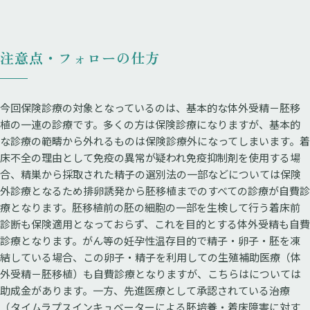
注意点・フォローの仕方
今回保険診療の対象となっているのは、基本的な体外受精－胚移
植の一連の診療です。多くの方は保険診療になりますが、基本的
な診療の範疇から外れるものは保険診療外になってしまいます。着
床不全の理由として免疫の異常が疑われ免疫抑制剤を使用する場
合、精巣から採取された精子の選別法の一部などについては保険
外診療となるため排卵誘発から胚移植までのすべての診療が自費診
療となります。胚移植前の胚の細胞の一部を生検して行う着床前
診断も保険適用となっておらず、これを目的とする体外受精も自費
診療となります。がん等の妊孕性温存目的で精子・卵子・胚を凍
結している場合、この卵子・精子を利用しての生殖補助医療（体
外受精－胚移植）も自費診療となりますが、こちらはについては
助成金があります。一方、先進医療として承認されている治療
（タイムラプスインキュベーターによる胚培養・着床障害に対す