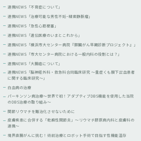
連携NEWS「不育症について」
連携NEWS「治療可能な男性不妊−精索静脈瘤」
連携NEWS「急性心筋梗塞」
連携NEWS「遺伝医療のいまとこれから」
連携NEWS「横浜市大センター病院『膵臓がん早期診断プロジェクト』」
連携NEWS「市大センター病院における一般内科の役割とは？」
連携NEWS「大腸癌について」
連携NEWS「脳神経外科・救急科合同臨床研究 〜重症くも膜下出血患者
に関する臨床研究〜」
白血病の治療
パーキンソン病治療〜世界で初！アダプティブDBS機能を使用した当院
のDBS治療の取り組み〜
関節リウマチを難治化させないために
皮膚疾患に合併する「乾癬性関節炎」～リウマチ膠原病内科と皮膚科の
連携～
境界直腸がんに挑む！術前治療とロボット手術で目指す性機能温存