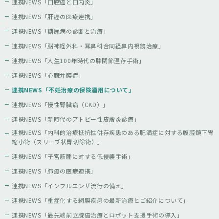
連携NEWS「口腔癌と口内炎」
連携NEWS「肝癌の医療連携」
連携NEWS「糖尿病の診断と治療」
連携NEWS「脳神経外科・耳鼻科合同経鼻内視鏡治療」
連携NEWS「人生100年時代の膝関節温存手術」
連携NEWS「心臓弁膜症」
連携NEWS「不妊治療の保険適用について」
連携NEWS「慢性腎臓病（CKD）」
連携NEWS「新時代のアトピー性皮膚炎診療」
連携NEWS「内科的治療抵抗性併存疾患のある肥満症に対する腹腔鏡下胃
縮小術（スリーブ状胃切除術）」
連携NEWS「子宮筋腫に対する低侵襲手術」
連携NEWS「肺癌の医療連携」
連携NEWS「インフルエンザ流行の備え」
連携NEWS「重症化する網膜疾患の最新治療とご紹介について」
連携NEWS「最先端前立腺癌治療とロボット支援手術の導入」