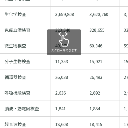
生化学検査
3,659,808
3,620,760
3,
免疫血清検査
323,540
328,655
3
微生物検査
49,279
60,346
59
スクロールできます
分子生物検査
11,353
15,921
15
循環器検査
26,038
26,493
27
呼吸機能検査
2,636
2,892
2,
脳波・筋電図検査
1,841
1,884
1,
超音波検査
18,608
18,415
17