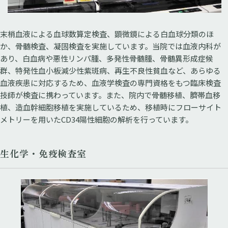
末梢血液による血球数算定検査、顕微鏡による白血球分類のほ
か、骨髄検査、凝固検査を実施しています。当院では血液内科が
あり、白血病や悪性リンパ腫、多発性骨髄腫、骨髄異形成症候
群、特発性血小板減少性紫斑病、再生不良性貧血など、あらゆる
血液疾患に対応するため、血液学検査の専門資格をもつ臨床検査
技師が検査に携わっています。また、院内で骨髄移植、臍帯血移
植、造血幹細胞移植を実施しているため、移植時にフローサイト
メトリーを用いたCD34陽性細胞の解析を行っています。
生化学・免疫検査室