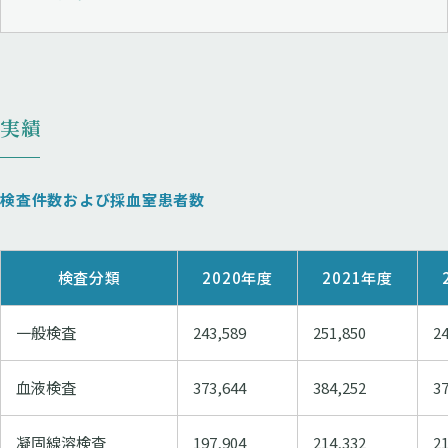
実績
検査件数および採血室患者数
検査分類
2020年度
2021年度
一般検査
243,589
251,850
2
血液検査
373,644
384,252
3
凝固線溶検査
197,904
214,332
2