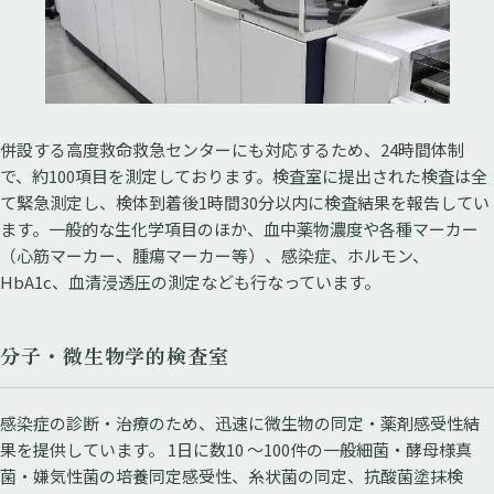
併設する高度救命救急センターにも対応するため、24時間体制
で、約100項目を測定しております。検査室に提出された検査は全
て緊急測定し、検体到着後1時間30分以内に検査結果を報告してい
ます。一般的な生化学項目のほか、血中薬物濃度や各種マーカー
（心筋マーカー、腫瘍マーカー等）、感染症、ホルモン、
HbA1c、血清浸透圧の測定なども行なっています。
分子・微生物学的検査室
感染症の診断・治療のため、迅速に微生物の同定・薬剤感受性結
果を提供しています。 1日に数10 ～100件の一般細菌・酵母様真
菌・嫌気性菌の培養同定感受性、糸状菌の同定、抗酸菌塗抹検