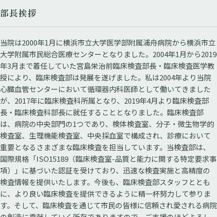
部長挨拶
当院は2000年1月に横浜市立大学医学部附属浦舟病院から横浜市立
大学附属市民総合医療センターとなりました。2004年1月から2019
年3月まで着任していた宮島栄治前臨床検査部長・臨床検査医学教
授により、臨床検査部は発展を遂げました。私は2004年より当院
心臓血管センターにおいて循環器内科医師として働いてきました
が、2017年に臨床検査科所属となり、2019年4月より臨床検査部
長・臨床検査科部長に就任することとなりました。臨床検査部
は、病院の中央部門の1つであり、検体検査室、分子・微生物学的
検査室、生理機能検査室、中央採血室で構成され、診療において
重要となるさまざまな臨床検査を担当しています。当検査部は、
国際規格「ISO15189（臨床検査室-品質と能力に関する特定要求事
項）」に基づいた認証を受けており、迅速な検査実施と高精度の
検査情報を提供いたします。今後も、臨床検査部スタッフととも
に、より良い臨床検査を提供できるように精一杯努力して参りま
す。そして、臨床検査を通じて市民の皆様に信頼され愛される病院
の創造に貢献していく所存でありますので、ご支援のほどよろし