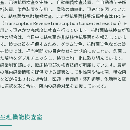
査、迅速抗原検査を実施し、自動細菌検査装置、全自動遺伝子解
析装置、染色装置を使用し、業務の効率化、迅速化を図っていま
す。結核菌群核酸増幅検査、非定型抗酸菌核酸増幅検査はTRC法
（Transcription Reverse transcription Concerted reaction）を
用いて迅速かつ高感度に検査を行っています。抗酸菌塗抹検査が陽
性の場合は、当日中に結核菌か非結核性抗酸菌かを報告していま
す。検査の質を担保するため、グラム染色、抗酸菌染色などの塗
抹検査では、担当者間での目合わせを定期的におこない、釣菌し
た培地をダブルチェックし、検査の均一化に取り組んでいます。
感染制御部には、臨床検査部の検査技師が所属しています。最新
の院内感染情報を提供できる部署として耐性菌や結核菌、稀な菌
などが検出された場合は、医師・看護師・薬剤師等、他職種と密
に連携を取り合い、院内の感染対策を支援しています。
生理機能検査室