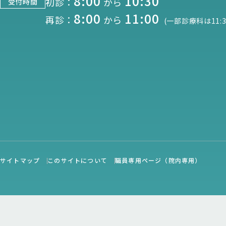
8:00
10:30
初診：
から
受付時間
8:00
11:00
再診：
から
(一部診療科は11:3
サイトマップ
このサイトについて
職員専用ページ（院内専用）