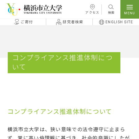
本文へ移動
アクセス
検索
ご寄付
研究者検索
ENGLISH SITE
コンプライアンス推進体制につ
いて
コンプライアンス推進体制について
横浜市立大学は、狭い意味での法令遵守に止まら
ず、常に高い倫理観に基づき、社会的良識にしたが