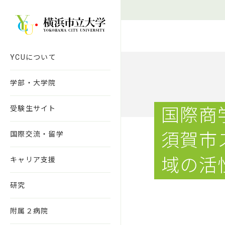
本文へ移動
YCUについて
学部・大学院
受験生サイト
国際商
国際交流・留学
須賀市
域の活
キャリア支援
研究
附属２病院