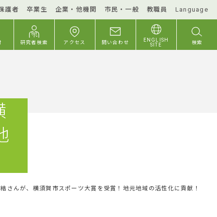
保護者
卒業生
企業・他機関
市民・一般
教職員
Language
ENGLISH
付
研究者検索
アクセス
問い合わせ
検索
SITE
横
地
愛結さんが、横須賀市スポーツ大賞を受賞！地元地域の活性化に貢献！