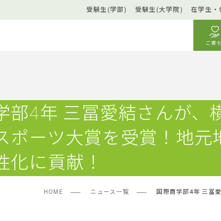
受験生(学部)
受験生(大学院)
在学生・
ご寄
学部4年 三冨愛結さんが、
スポーツ大賞を受賞！地元
性化に貢献！
HOME
ニュース一覧
国際商学部4年 三冨