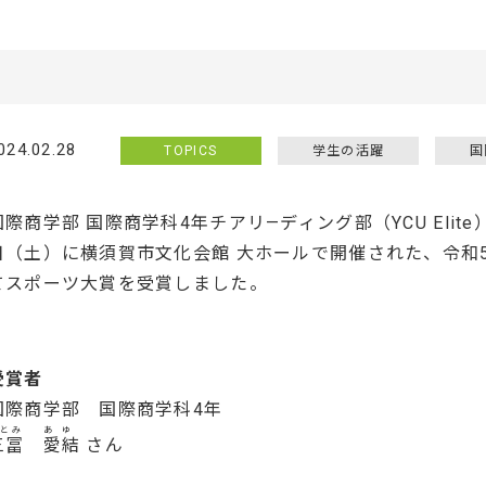
024.02.28
TOPICS
学生の活躍
国
国際商学部 国際商学科4年チアリ—ディング部（YCU Elite
日（土）に横須賀市文化会館 大ホールで開催された、令和
てスポーツ大賞を受賞しました。
受賞者
国際商学部 国際商学科4年
とみ
あ ゆ
三冨
愛結
さん