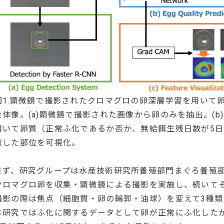
図1.顕微鏡で撮影されたクロマグロの卵深層学習を用いて
全体像。(a)顕微鏡で撮影された画像から卵のみを抽出。(
用いて卵質（正常ふ化であるか否か、無給餌生残日数が5日以
献した部位を可視化。
まず、研究グループは水産技術研究所養殖部門まぐろ養殖部
クロマグロ卵を収集・顕微鏡による撮影を実施し、続いて
撮影の際は焦点（細胞質・卵の輪郭・油球）を変えて3種
本研究ではふ化に関するデータとして卵が正常にふ化した