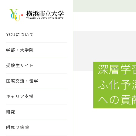
本文へ移動
YCUについて
学部・大学院
受験生サイト
深層学
国際交流・留学
ふ化予
への貢
キャリア支援
研究
附属２病院