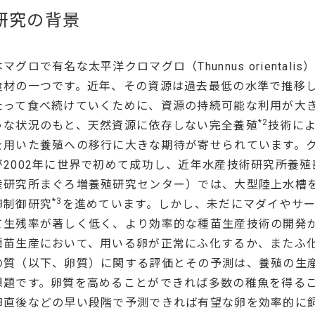
研究の背景
本マグロで有名な太平洋クロマグロ（Thunnus orienta
食材の一つです。近年、その資源は過去最低の水準で推移
たって食べ続けていくために、資源の持続可能な利用が大
*2
うな状況のもと、天然資源に依存しない完全養殖
技術に
を用いた養殖への移行に大きな期待が寄せられています。
が2002年に世界で初めて成功し、近年水産技術研究所養殖
産研究所まぐろ増養殖研究センター）では、大型陸上水槽
*3
卵制御研究
を進めています。しかし、未だにマダイやサ
て生残率が著しく低く、より効率的な種苗生産技術の開
種苗生産において、用いる卵が正常にふ化するか、またふ
の質（以下、卵質）に関する評価とその予測は、養殖の生
課題です。卵質を高めることができれば多数の稚魚を得る
卵直後などの早い段階で予測できれば有望な卵を効率的に