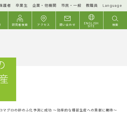
保護者
卒業生
企業・他機関
市民・一般
教職員
Language
ENGLISH
付
研究者検索
アクセス
問い合わせ
検索
SITE
の
産
ロマグロの卵のふ化予測に成功 ～効率的な種苗生産への貢献に期待～