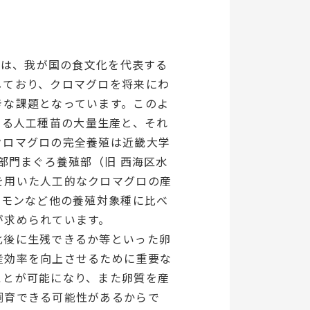
lis）は、我が国の食文化を代表する
しており、クロマグロを将来にわ
きな課題となっています。このよ
よる人工種苗の大量生産と、それ
クロマグロの完全養殖は近畿大学
部門まぐろ養殖部（旧 西海区水
を用いた人工的なクロマグロの産
ーモンなど他の養殖対象種に比べ
発が求められています。
化後に生残できるか等といった卵
産効率を向上させるために重要な
ことが可能になり、また卵質を産
飼育できる可能性があるからで