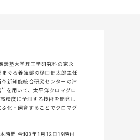
應義塾大学理工学研究科の家永
門まぐろ養殖部の樋口健太郎主任
所革新知能統合研究センターの津
*1
習
を用いて、太平洋クロマグロ
か否かを高精度に予測する技術を開発し
にふ化・飼育することでクロマグ
（日本時間 令和3年1月12日19時付