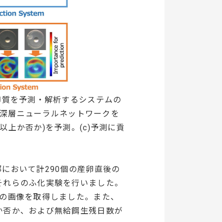
卵質を予測・解析するシステムの
b)深層ニューラルネットワークを
上か否か)を予測。(c)予測に貢
において計290個の産卵直後の
それらのふ化実験を行いました。
類の画像を取得しました。また、
か否か、および無給餌生残日数が