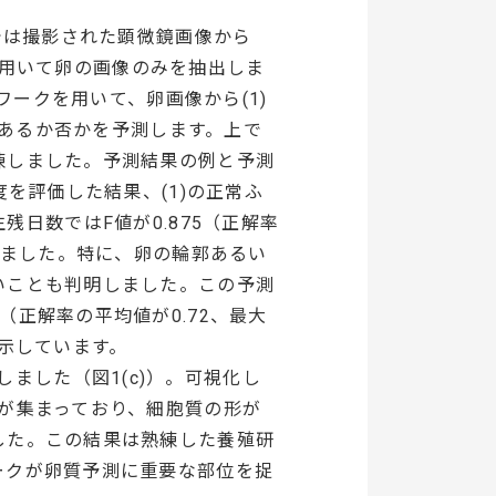
では撮影された顕微鏡画像から
法を用いて卵の画像のみを抽出しま
ワークを用いて、卵画像から(1)
であるか否かを予測します。上で
練しました。予測結果の例と予測
を評価した結果、(1)の正常ふ
餌生残日数ではF値が0.875（正解率
りました。特に、卵の輪郭あるい
いことも判明しました。この予測
正解率の平均値が0.72、最大
性を示しています。
ました（図1(c)）。可視化し
が集まっており、細胞質の形が
した。この結果は熟練した養殖研
ークが卵質予測に重要な部位を捉