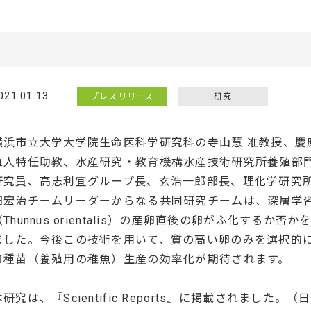
021.01.13
プレスリリース
研究
横浜市立大学大学院生命医科学研究科の寺山慧 准教授、慶
直人特任助教、水産研究・教育機構水産技術研究所養殖部
研究員、高志利宜グループ長、玄浩一郎部長、理化学研究
田宏治チームリーダーからなる共同研究チームは、深層学
（Thunnus orientalis）の産卵直後の卵がふ化する
ました。今後この技術を用いて、質の高い卵のみを選択的
ロ種苗（養殖用の稚魚）生産の効率化が期待されます。
本研究は、『Scientific Reports』に掲載されました。