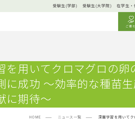
受験生(学部)
受験生(大学院)
在学生・
ご寄
習を用いてクロマグロの卵
測に成功 ～効率的な種苗生
献に期待～
HOME
ニュース一覧
深層学習を用いてク