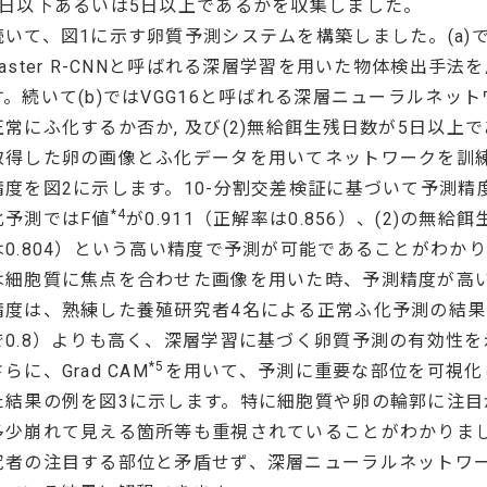
4日以下あるいは5日以上であるかを収集しました。
続いて、図1に示す卵質予測システムを構築しました。(a)
Faster R-CNNと呼ばれる深層学習を用いた物体検出手
す。続いて(b)ではVGG16と呼ばれる深層ニューラルネット
正常にふ化するか否か, 及び(2)無給餌生残日数が5日以上
取得した卵の画像とふ化データを用いてネットワークを訓
精度を図2に示します。10-分割交差検証に基づいて予測精度
*4
化予測ではF値
が0.911（正解率は0.856）、(2)の無給
は0.804）という高い精度で予測が可能であることがわか
は細胞質に焦点を合わせた画像を用いた時、予測精度が高
精度は、熟練した養殖研究者4名による正常ふ化予測の結果（
で0.8）よりも高く、深層学習に基づく卵質予測の有効
*5
さらに、Grad CAM
を用いて、予測に重要な部位を可視化し
た結果の例を図3に示します。特に細胞質や卵の輪郭に注目
多少崩れて見える箇所等も重視されていることがわかりま
究者の注目する部位と矛盾せず、深層ニューラルネットワ