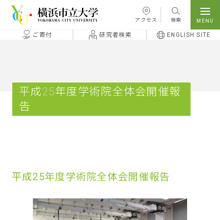
本文へ移動
アクセス
検索
ご寄付
研究者検索
ENGLISH SITE
平成25年度学術院全体会開催報
告
平成25年度学術院全体会開催報告