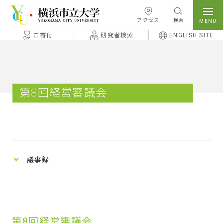
本文へ移動
アクセス
検索
ご寄付
研究者検索
ENGLISH SITE
第8回経営審議会
議事録
第8回経営審議会