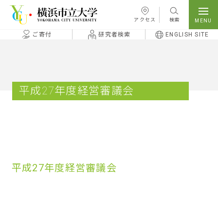
本文へ移動
アクセス
検索
ご寄付
研究者検索
ENGLISH SITE
平成27年度経営審議会
平成27年度経営審議会