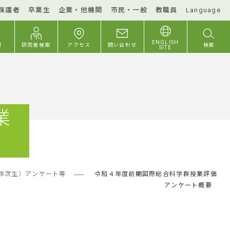
保護者
卒業生
企業・他機関
市民・一般
教職員
Language
ENGLISH
付
研究者検索
アクセス
問い合わせ
検索
SITE
業
年次生）アンケート等
令和４年度前期国際総合科学群授業評価
アンケート概要