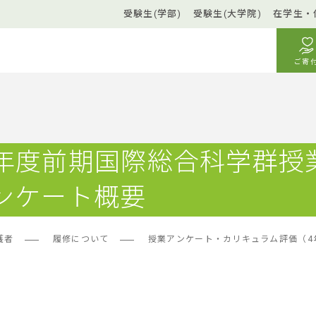
受験生(学部)
受験生(大学院)
在学生・
ご寄
年度前期国際総合科学群授
ンケート概要
護者
履修について
授業アンケート・カリキュラム評価（4