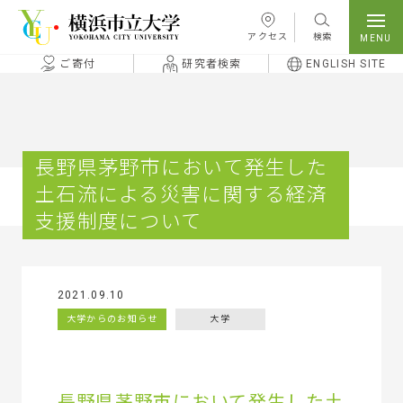
本文へ移動
アクセス
検索
ご寄付
研究者検索
ENGLISH SITE
長野県茅野市において発生した
土石流による災害に関する経済
支援制度について
2021.09.10
大学からのお知らせ
大学
長野県茅野市において発生した土