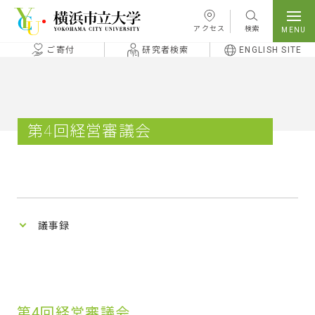
本文へ移動
アクセス
検索
ご寄付
研究者検索
ENGLISH SITE
第4回経営審議会
議事録
第4回経営審議会