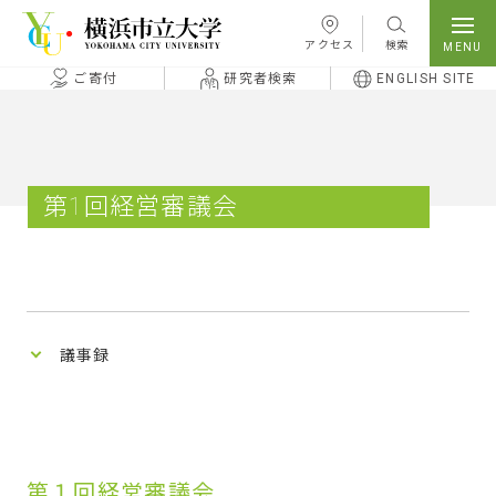
本文へ移動
アクセス
検索
ご寄付
研究者検索
ENGLISH SITE
第1回経営審議会
議事録
第１回経営審議会