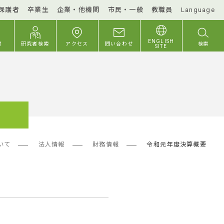
保護者
卒業生
企業・他機関
市民・一般
教職員
Language
ENGLISH
付
研究者検索
アクセス
問い合わせ
検索
SITE
いて
法人情報
財務情報
令和元年度決算概要