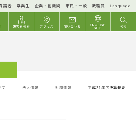
保護者
卒業生
企業・他機関
市民・一般
教職員
Language
ENGLISH
付
研究者検索
アクセス
問い合わせ
検索
SITE
いて
法人情報
財務情報
平成21年度決算概要