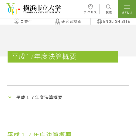
本文へ移動
アクセス
検索
ご寄付
研究者検索
ENGLISH SITE
平成17年度決算概要
平成１７年度決算概要
平成１７年度決算概要