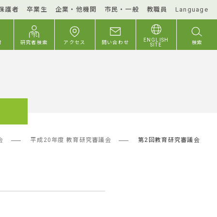
保護者
卒業生
企業・他機関
市民・一般
教職員
Language
ENGLISH
付
研究者検索
アクセス
問い合わせ
検索
SITE
会
平成20年度 教育研究審議会
第2回教育研究審議会