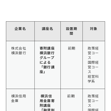
企業名
講座名
設置期
対象
間
株式会社
寄附講座
前期
政策経
横浜銀行
横浜銀行
営コー
グループ
ス
による
国際経
「銀行講
営コー
座」
ス
経営科
学系
横浜信用
横浜信
前期
政策経
金庫
用金庫寄
営コー
附講座
ス
「融資判
国際経