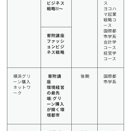
ビジネス
ス
戦略II～
ヨコハ
マ起業
戦略コ
ース
国際都
寄附講座
市学系
ファッシ
会計学
ョンビジ
コース
ネス戦略
経営学
コース
横浜グリ
寄附講
後期
国際都
ーン購入
座
市学系
ネットワ
環境経営
ーク
の最先
端:グリ
ーン購入
が開く環
境都市