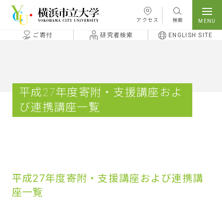
本文へ移動
アクセス
検索
ご寄付
研究者検索
ENGLISH SITE
平成27年度寄附・支援講座およ
び連携講座一覧
平成27年度寄附・支援講座および連携講
座一覧