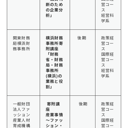
断のため
営コー
の企業分
ス
析」
経営科
学系
関東財務
横浜財務
後期
政策経
局横浜財
事務所寄
営コー
務事務所
附講座
ス
「財務
国際経
省・財務
営コー
局・財務
ス
事務所
経営科
(横浜)の
学系
業務と役
割」
一般財団
寄附講
後期
政策経
法人ファ
座
営コー
ッション
産業事情
ス
産業人材
～ファッ
国際経
育成機構
ション・
営コー