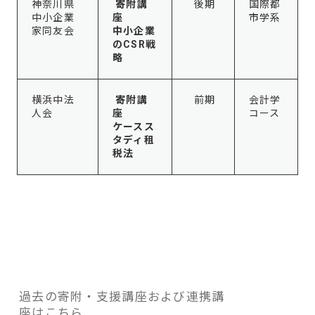
神奈川県
寄附講
後期
国際都
中小企業
座
市学系
家同友会
中小企業
のCSR戦
略
横浜中法
寄附講
前期
会計学
人会
座
コース
ケースス
タディ租
税法
過去の寄附・支援講座および連携講
座はこちら