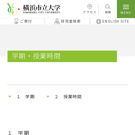
本文へ移動
アクセス
検索
ご寄付
研究者検索
ENGLISH SITE
学期・授業時間
１ 学期
２ 授業時間
１ 学期