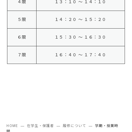
４限
１３：１０ ～ １４：１０
５限
１４：２０ ～ １５：２０
６限
１５：３０ ～ １６：３０
７限
１６：４０ ～ １７：４０
HOME
在学生・保護者
履修について
学期・授業時
間