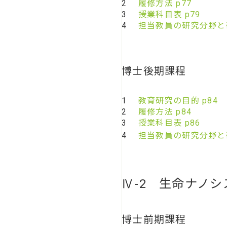
2
履修方法 p77
3
授業科目表 p79
4
担当教員の研究分野と研
博士後期課程
1
教育研究の目的 p84
2
履修方法 p84
3
授業科目表 p86
4
担当教員の研究分野と研
Ⅳ-2 生命ナノ
博士前期課程