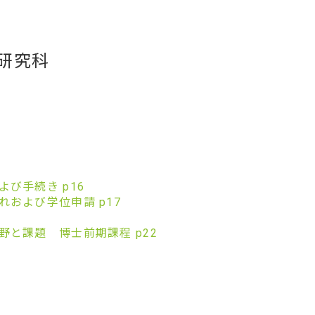
研究科
び手続き p16
および学位申請 p17
野と課題 博士前期課程 p22