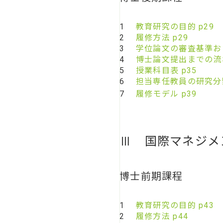
1
教育研究の目的 p29
2
履修方法 p29
3
学位論文の審査基準およ
4
博士論文提出までの流れ
5
授業科目表 p35
6
担当専任教員の研究分
7
履修モデル p39
Ⅲ 国際マネジメ
博士前期課程
1
教育研究の目的 p43
2
履修方法 p44