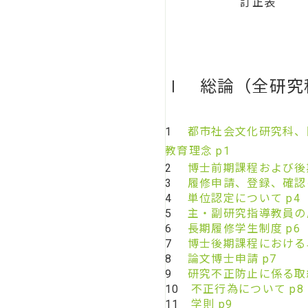
訂正表
Ⅰ 総論（全研究
1
都市社会文化研究科、
教育理念 p1
2
博士前期課程および後
3
履修申請、登録、確認の
4
単位認定について p4
5
主・副研究指導教員の届
6
長期履修学生制度 p6
7
博士後期課程における
8
論文博士申請 p7
9
研究不正防止に係る取組
10
不正行為について p8
11
学則 p9