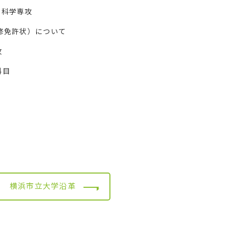
ム科学専攻
修免許状）について
攻
科目
横浜市立大学沿革