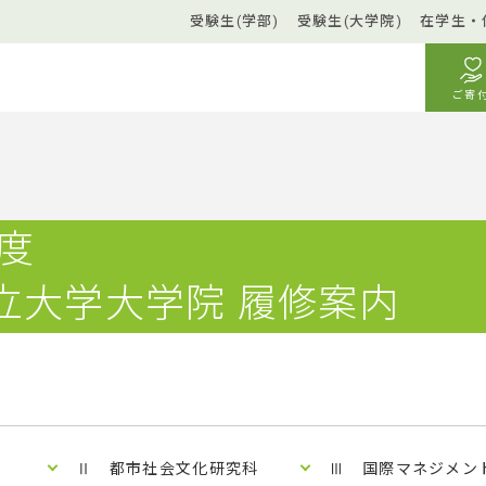
受験生(学部)
受験生(大学院)
在学生・
ご寄
年度
立大学大学院 履修案内
）
Ⅱ 都市社会文化研究科
Ⅲ 国際マネジメン