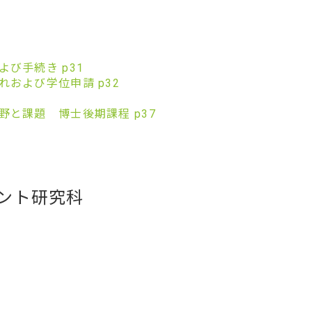
び手続き p31
および学位申請 p32
野と課題 博士後期課程 p37
ント研究科