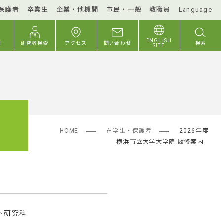
保護者
卒業生
企業・他機関
市民・一般
教職員
Language
ENGLISH
付
研究者検索
アクセス
問い合わせ
検索
SITE
HOME
在学生・保護者
2026年度
横浜市立大学大学院 履修案内
ト研究科