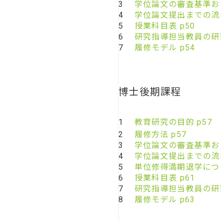
3
学位論文の審査基準およ
4
学位論文提出までの流れ
5
授業科目表 p50
6
研究指導担当教員の研究
7
履修モデル p54
博士後期課程
1
教育研究の目的 p57
2
履修方法 p57
3
学位論文の審査基準およ
4
学位論文提出までの流れ
5
単位修得満期退学につい
6
授業科目表 p61
7
研究指導担当教員の研究
8
履修モデル p63