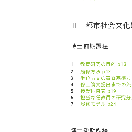
Ⅱ 都市社会文化
博士前期課程
1
教育研究の目的 p13
2
履修方法 p13
3
学位論文の審査基準およ
4
修士論文提出までの流れ
5
授業科目表 p19
6
担当専任教員の研究分
7
履修モデル p24
博士後期課程