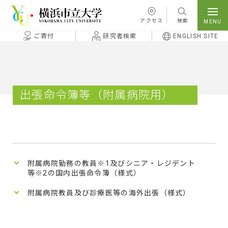
本文へ移動
アクセス
検索
ご寄付
研究者検索
ENGLISH SITE
出張命令簿等（附属病院用）
附属病院勤務の教員※1及びシニア・レジデント
等※2の国内出張命令簿（様式）
附属病院教員及び診療医等の海外出張（様式）