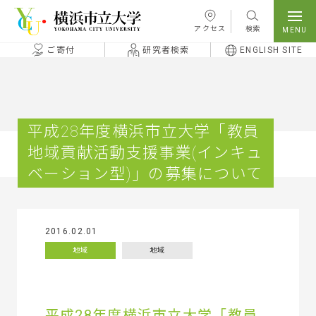
本文へ移動
アクセス
検索
ご寄付
研究者検索
ENGLISH SITE
平成28年度横浜市立大学「教員
地域貢献活動支援事業(インキュ
ベーション型)」の募集について
2016.02.01
地域
地域
平成28年度横浜市立大学「教員