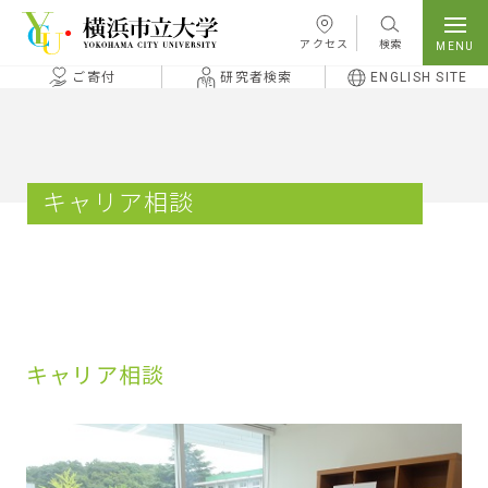
本文へ移動
アクセス
検索
ご寄付
研究者検索
ENGLISH SITE
キャリア相談
キャリア相談