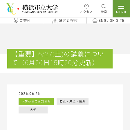
本文へ移動
アクセス
検索
ご寄付
研究者検索
ENGLISH SITE
【重要】6/27(土)の講義につい
て（6月26日15時20分更新）
2026.06.26
大学からのお知らせ
防災・減災・復興
大学