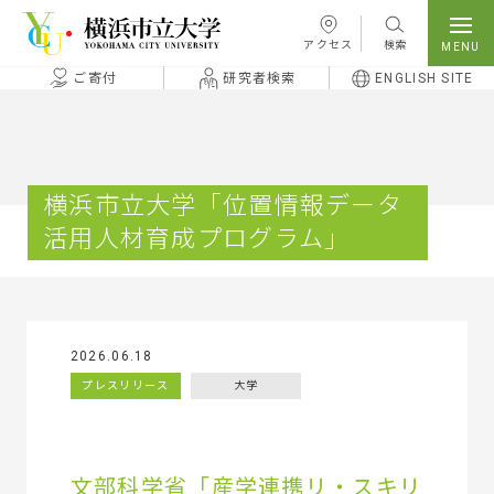
本文へ移動
アクセス
検索
ご寄付
研究者検索
ENGLISH SITE
横浜市立大学「位置情報データ
活用人材育成プログラム」
2026.06.18
プレスリリース
大学
文部科学省「産学連携リ・スキリ