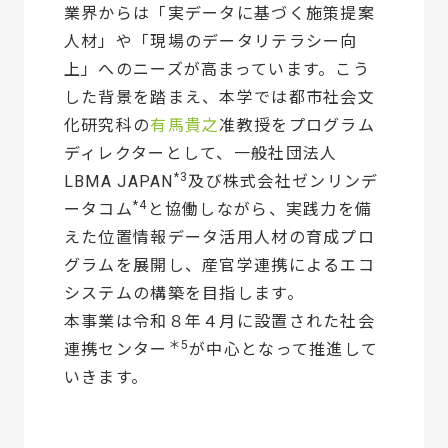
業界からは「実データに基づく施策提案
人材」や「現場のデータリテラシー向
上」へのニーズが高まっています。こう
した背景を踏まえ、本学では都市社会文
化研究科の
有馬貴之
准教授をプログラム
ディレクターとして、一般社団法人
*3
LBMA JAPAN
及び株式会社ゼンリンデ
*4
ータコム
と協働しながら、実践力を備
えた位置情報データ活用人材の育成プロ
グラムを展開し、産官学連携によるエコ
システムの構築を目指します。
本事業は令和８年４月に設置された社会
＊5
連携センター
が中心となって推進して
いきます。