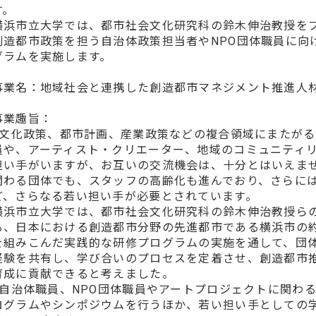
す。
横浜市立大学では、都市社会文化研究科の鈴木伸治教授を
創造都市政策を担う自治体政策担当者やNPO団体職員に向
グラムを実施します。
事業名：地域社会と連携した創造都市マネジメント推進人
事業趣旨：
文化政策、都市計画、産業政策などの複合領域にまたがる
員や、アーティスト・クリエーター、地域のコミュニティ
担い手がいますが、お互いの交流機会は、十分とはいえま
関わる団体でも、スタッフの高齢化も進んでおり、さらに
ど、さらなる若い担い手が必要とされています。
横浜市立大学では、都市社会文化研究科の鈴木伸治教授ら
る、日本における創造都市分野の先進都市である横浜市の約
を組みこんだ実践的な研修プログラムの実施を通して、団
経験を共有し、学び合いのプロセスを定着させ、創造都市
育成に貢献できると考えました。
自治体職員、NPO団体職員やアートプロジェクトに関わ
ログラムやシンポジウムを行うほか、若い担い手としての