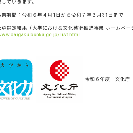
施していきます。
事業期間：令和６年４月1日から令和７年３月31日まで
公募選定結果（大学における文化芸術推進事業 ホームペー
www.daigaku.bunka.go.jp/list.html