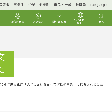
保護者
卒業生
企業・他機関
市民・一般
教職員
Language
ENGLISH
付
研究者検索
アクセス
問い合わせ
検索
SITE
文
た
令和６年度文化庁「大学における文化芸術推進事業」に採択されました