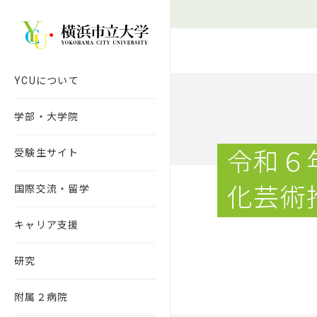
本文へ移動
YCUについて
学部・大学院
受験生サイト
令和６
国際交流・留学
化芸術
キャリア支援
研究
附属２病院