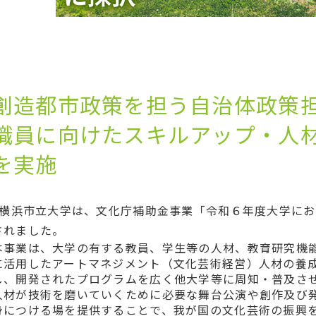
創造都市政策を担う自治体政策担
職員に向けたスキルアップ・人
を実施
横浜市立大学は、文化庁補助金事業「令和６年度大学にお
されました。
本事業は、大学の有する教員、学生等の人材、教育研究機
に活用したアートマネジメント（文化芸術経営）人材の養
し、開発されたプログラムを広く他大学等に周知・普及さ
人材が技術を磨いていくために必要な舞台公演や創作及び
身につける場を提供することで、我が国の文化芸術の振興