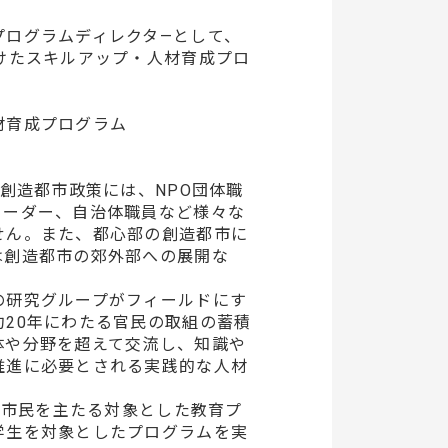
プログラムディレクタ—として、
けたスキルアップ・人材育成プロ
材育成プログラム
創造都市政策には、NPO団体職
リーダー、自治体職員など様々な
せん。また、都心部の創造都市に
は創造都市の郊外部への展開な
の研究グループがフィールドにす
20年にわたる官民の取組の蓄積
体や分野を超えて交流し、知識や
推進に必要とされる実践的な人材
る市民を主たる対象とした教育プ
学生を対象としたプログラムを実