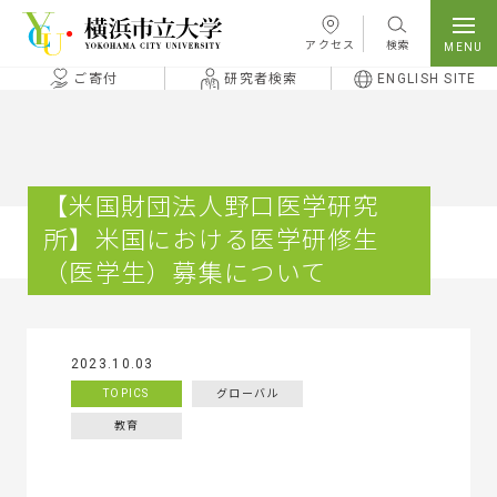
本文へ移動
アクセス
検索
ご寄付
研究者検索
ENGLISH SITE
【米国財団法人野口医学研究
所】米国における医学研修生
（医学生）募集について
2023.10.03
TOPICS
グローバル
教育