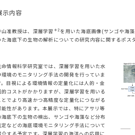
展示内容
＊2
寺山准教授は、深層学習
を用いた海底画像(サンゴや海藻
いた海底下の生物の解析についての研究内容に関するポス
生命情報科学研究室では、深層学習を用いた水
中環境のモニタリング手法の開発を行っていま
す。目視による環境情報の定量化には人的・金
銭的コストがかかりますが、深層学習を用いる
ことでより高速かつ高精度な定量化につながる
可能性があります。本展示では、特にアサリ等
の海底下の生物の検出、サンゴや海藻など分布
推定などの海底環境モニタリング手法について
紹介する予定です。深層学習の海洋への応用に