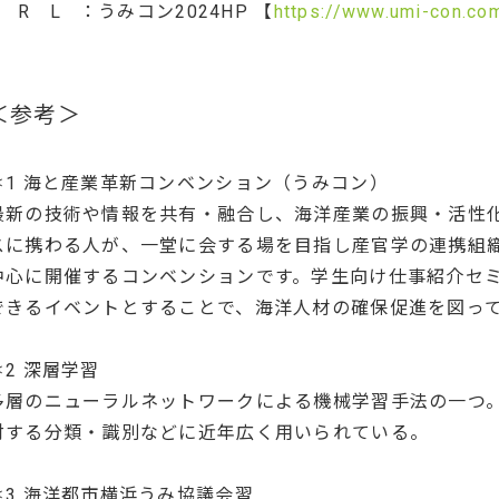
U R L ：うみコン2024HP 【
https://www.umi-con.co
＜参考＞
＊1 海と産業革新コンベンション（うみコン）
最新の技術や情報を共有・融合し、海洋産業の振興・活性
スに携わる人が、一堂に会する場を目指し産官学の連携組
中心に開催するコンベンションです。学生向け仕事紹介セ
できるイベントとすることで、海洋人材の確保促進を図っ
＊2 深層学習
多層のニューラルネットワークによる機械学習手法の一つ
対する分類・識別などに近年広く用いられている。
＊3 海洋都市横浜うみ協議会習