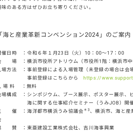
興味のある方はぜひお立ち寄りください。
「海と産業革新コンベンション2024」のご案内
開催日時 ：令和６年１月23日（火）10：00～17：00
会 場 ：横浜市役所アトリウム（市役所1階：横浜市中区
入場方法 ：事前登録による入場管理（未登録の場合は会
事前登録はこちらから
https://www.suppor
入 場 料 ：無料
会場構成 ：シンポジウム、ブース展示、ポスター展示、
海に関する仕事紹介セミナー（うみJOB）開
＊3
主 催 ：海洋都市横浜うみ協議会
、横浜市、海と産
会
協 賛 ：東亜建設工業株式会社、吉川海事興業