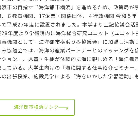
横浜市の目指す「海洋都市横浜」を進めるため、政策局が事
関、６教育機関、17企業・関係団体、４行政機関 令和５年
して平成27年度に設置されました。本学より上記協議会活
成28年度より学術院内に海洋総合研究ユニット（ユニット長
理事機関として「海洋都市横浜うみ協議会」に加盟し活動
うみ協議会では、海洋の産業パートナーとのマッチングを
ンション」、児童・生徒が体験的に海に親しめる「海洋都市
催している。大学生向けの「海に関する仕事紹介セミナー
への出張授業、施設見学による「海をいかした学習活動」
海洋都市横浜リンク