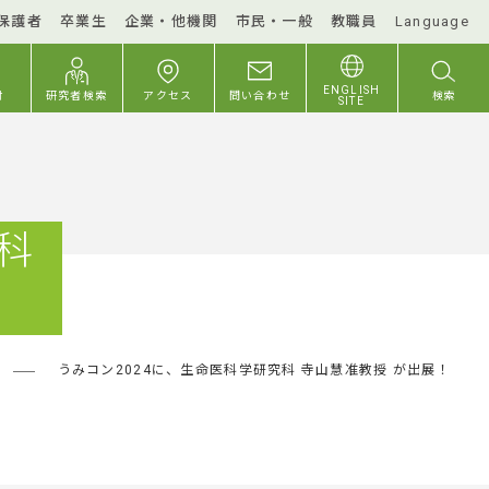
保護者
卒業生
企業・他機関
市民・一般
教職員
Language
ENGLISH
付
研究者検索
アクセス
問い合わせ
検索
SITE
科
うみコン2024に、生命医科学研究科 寺山慧准教授 が出展！