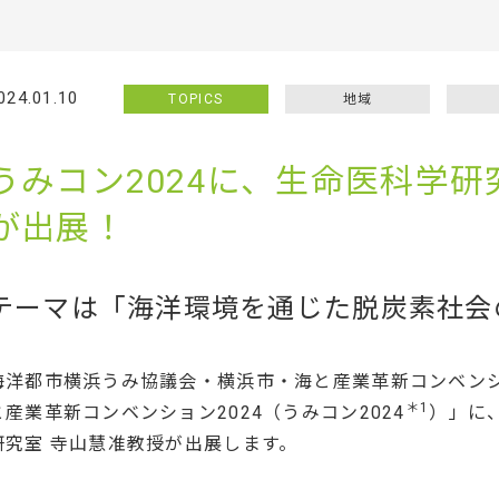
024.01.10
TOPICS
地域
うみコン2024に、生命医科学研
が出展！
テーマは「海洋環境を通じた脱炭素社会
海洋都市横浜うみ協議会・横浜市・海と産業革新コンベン
＊1
と産業革新コンベンション2024（うみコン2024
）」に
研究室 寺山慧准教授が出展します。