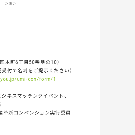
ーション
本町6丁目50番地の10）
場受付で名刺をご提示ください）
tyou.jp/umi-con/form/1
ビジネスマッチングイベント、
催
業革新コンベンション実行委員