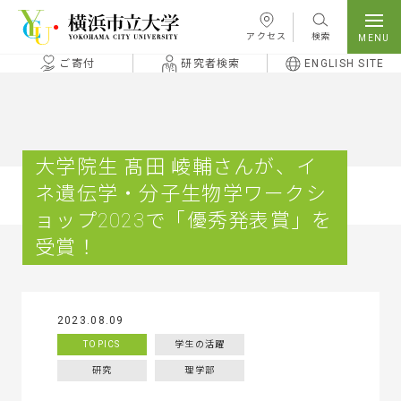
本文へ移動
アクセス
検索
ご寄付
研究者検索
ENGLISH SITE
大学院生 髙田 崚輔さんが、イ
ネ遺伝学・分子生物学ワークシ
ョップ2023で「優秀発表賞」を
受賞！
2023.08.09
TOPICS
学生の活躍
研究
理学部