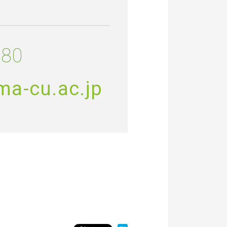
980
a-cu.ac.jp