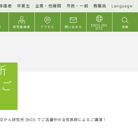
保護者
卒業生
企業・他機関
市民・一般
教職員
Language
ENGLISH
付
研究者検索
アクセス
問い合わせ
検索
SITE
所
るご
国立がん研究所 (NCI) でご活躍中の女性医師によるご講演！