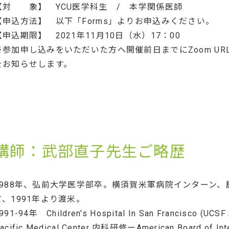
【対 象】 YCU医学科生 / 本学関係医師
【申込方法】 以下「Forms」よりお申込みください。
【申込期限】 2021年11月10日（水）17：00
※参加申し込みをいただいた方へ開催前日までにZoom UR
をお知らせします。
講師：武部直子先生ご略歴
1988年、弘前大学医学部卒。横須賀米軍病院インターン
て、1991年より渡米。
991-94年 Children's Hospital In San Francisco (UCSF Af
acific Medical Center 内科研修ーAmerican Board of 