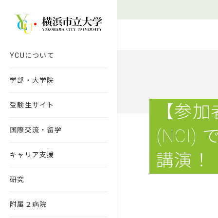
本文へ移動
YCUについて
学部・大学院
受験生サイト
【参加
国際交流・留学
(NCI
講
キャリア支援
研究
附属２病院