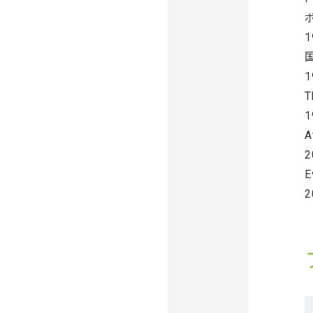
1
1
T
A
2
E