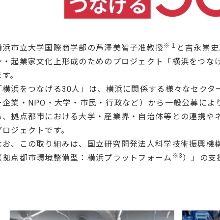
※１
横浜市立大学国際商学部の芦澤美智子准教授
と吉永崇史
ン・起業家文化上形成のためのプロジェクト「横浜をつなげ
ます。
「横浜をつなげる30人」は、横浜に関係する様々なセクタ
ー企業・NPO・大学・市民・行政など）から一般公募によ
る、拠点都市における大学・産業界・自治体等との連携や
プロジェクトです。
なお、この取り組みは、国立研究開発法人科学技術振興機構（
※3
（拠点都市環境整備型：横浜プラットフォーム
）」の支