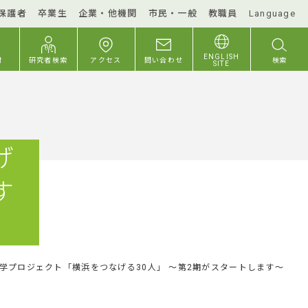
保護者
卒業生
企業・他機関
市民・一般
教職員
Language
ENGLISH
付
研究者検索
アクセス
問い合わせ
検索
SITE
げ
す
学プロジェクト「横浜をつなげる30人」 ～第2期がスタートします～