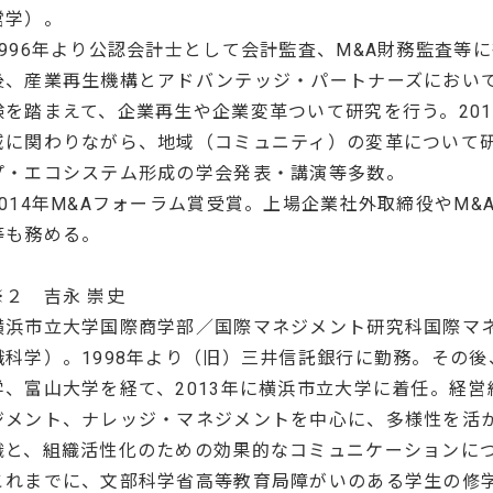
営学）。
1996年より公認会計士として会計監査、M&A財務監査等
後、産業再生機構とアドバンテッジ・パートナーズにおい
験を踏まえて、企業再生や企業変革ついて研究を行う。20
域に関わりながら、地域（コミュニティ）の変革について
プ・エコシステム形成の学会発表・講演等多数。
2014年M&Aフォーラム賞受賞。上場企業社外取締役やM
等も務める。
※２ 吉永 崇史
横浜市立大学国際商学部／国際マネジメント研究科国際マ
識科学）。1998年より（旧）三井信託銀行に勤務。その
学、富山大学を経て、2013年に横浜市立大学に着任。経
ジメント、ナレッジ・マネジメントを中心に、多様性を活
織と、組織活性化のための効果的なコミュニケーションに
これまでに、文部科学省高等教育局障がいのある学生の修