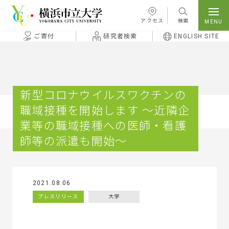
本文へ移動
アクセス
検索
ご寄付
研究者検索
ENGLISH SITE
新型コロナウイルスワクチンの
職域接種を開始します ～近隣企
業等の職域接種への医師・看護
師等の派遣も開始～
2021.08.06
プレスリリース
大学