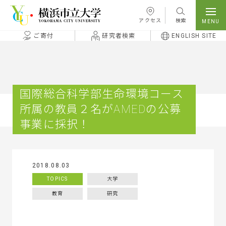
本文へ移動
アクセス
検索
ご寄付
研究者検索
ENGLISH SITE
国際総合科学部生命環境コース
所属の教員２名がAMEDの公募
事業に採択！
2018.08.03
TOPICS
大学
教育
研究